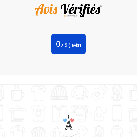
Bavoir bébé uni Ange pensées par Fantasymaniac
0
/
5
(
avis)