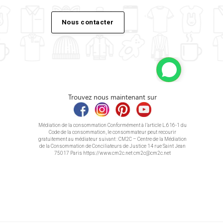
Nous contacter
Trouvez nous maintenant sur
Médiation de la consommation Conformément à l’article L.616-1 du
Code de la consommation, le consommateur peut recourir
gratuitement au médiateur suivant : CM2C – Centre de la Médiation
de la Consommation de Conciliateurs de Justice 14 rue Saint Jean
75017 Paris https://www.cm2c.net cm2c@cm2c.net