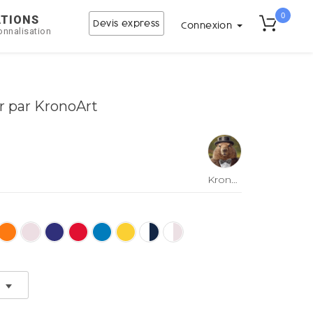
0
ATIONS
Devis express
Connexion
onnalisation
r par KronoArt
KronoArt