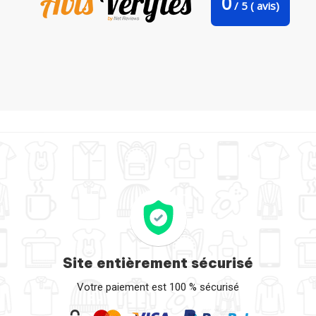
0
/
5
(
avis)
Bavoir bébé uni Cœur par KronoArt
Site entièrement sécurisé
Votre paiement est 100 % sécurisé