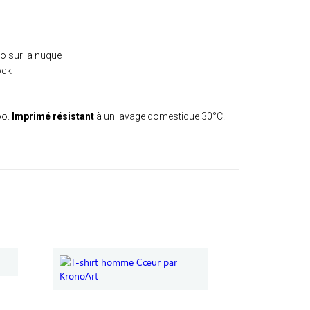
ro sur la nuque
ock
oo.
Imprimé résistant
à un lavage domestique 30°C.