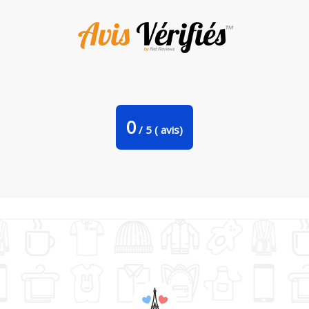
Bavoir bébé uni Corbeau motif géométrique par MozKat
Studio
0
/
5
(
avis)