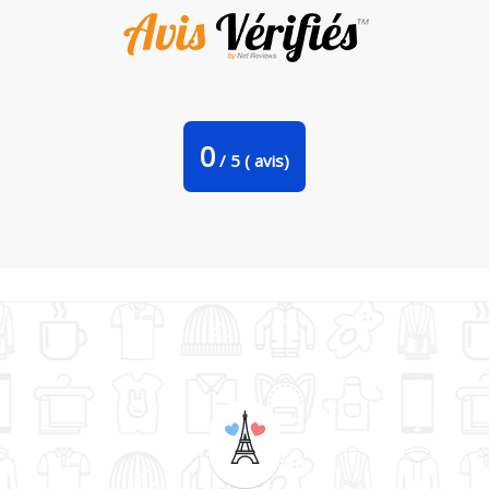
Bavoir bébé uni Gym motivation par Angesalda
0
/
5
(
avis)