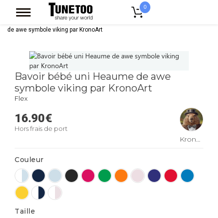
0
Accueil
Vêtement Enfant Bebe
Bavoirs
Bavoir bébé uni Heaume
de awe symbole viking par KronoArt
Bavoir bébé uni Heaume de awe
symbole viking par KronoArt
Flex
16.90
€
Hors frais de port
KronoArt
Couleur
Taille