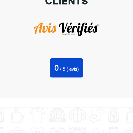
CLIENTS
Bavoir bébé uni Heaume de awe symbole viking par
KronoArt
0
/
5
(
avis)