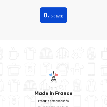
Bavoir bébé uni je peux pas j'ai croisière par bwilfy
0
/
5
(
avis)
Made in France
Produits personnalisés