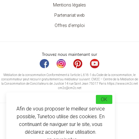
Mentions légales
Partenariat web
Offres d'emploi
Trouvez nous maintenant sur
Médiation de la consommation Conformément à l’article L.616-1 du Code de la consommation, le
consommateur peut recourir gratuitement au médiateur suivant : CM2C – Centre de la Médiation de
la Consommation de Conciliateurs de Justice 14 rue Saint Jean 75017 Paris https://www.cm2c.net
cm2c@cm2c.net
OK
Afin de vous proposer le meilleur service
possible, Tunetoo utilise des cookies. En
continuant de naviguer sur le site, vous
déclarez accepter leur utilisation.
© Copyright 2026
-
Tunetoo