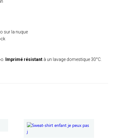
un
ro sur la nuque
ock
oo.
Imprimé résistant
à un lavage domestique 30°C.