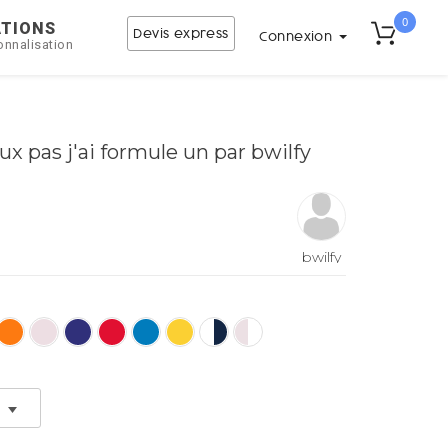
0
ATIONS
Devis express
Connexion
onnalisation
ux pas j'ai formule un par bwilfy
bwilfy