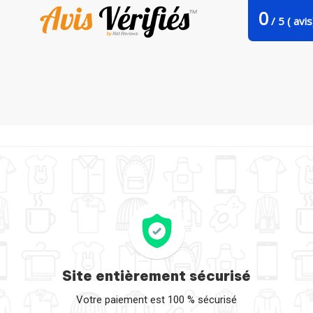
0
/
5
(
avis
voir bébé uni je peux pas j'ai formule un par bwilfy
Site entièrement sécurisé
Votre paiement est 100 % sécurisé