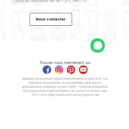
Lundi au Vendredi de 9h-12h | 14h-17h.
Nous contacter
Trouvez nous maintenant sur
Médiation de la consommation Conformément à l’article L.616-1 du
Code de la consommation, le consommateur peut recourir
gratuitement au médiateur suivant : CM2C – Centre de la Médiation
de la Consommation de Conciliateurs de Justice 14 rue Saint Jean
75017 Paris https://www.cm2c.net cm2c@cm2c.net