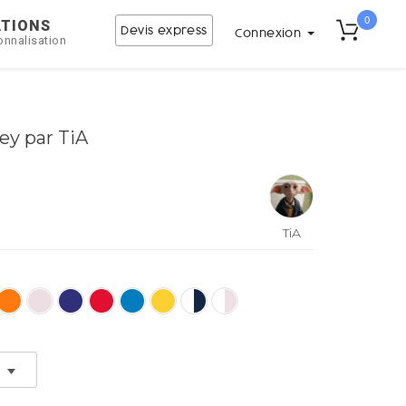
0
ATIONS
Devis express
Connexion
onnalisation
ey par TiA
TiA