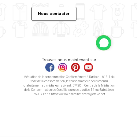
Nous contacter
Trouvez nous maintenant sur
Médiation de la consommation Conformément à l’article L.616-1 du
Code de la consommation, le consommateur peut recourir
gratuitement au médiateur suivant : CM2C – Centre de la Médiation
de la Consommation de Conciliateurs de Justice 14 rue Saint Jean
75017 Paris https://www.cm2c.net cm2c@cm2c.net