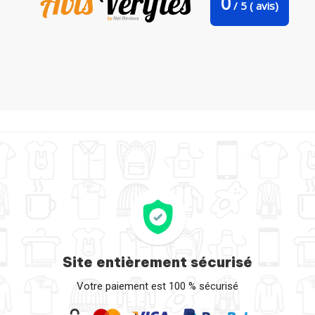
0
/
5
(
avis)
Bavoir bébé uni Mickey par TiA
Site entièrement sécurisé
Votre paiement est 100 % sécurisé