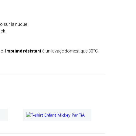
ro sur la nuque
ock
oo.
Imprimé résistant
à un lavage domestique 30°C.