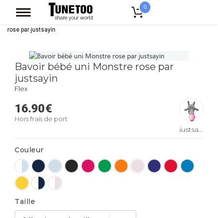
0
Accueil
Vêtement Enfant Bebe
Bavoirs
Bavoir bébé uni Monstre
rose par justsayin
Bavoir bébé uni Monstre rose par
justsayin
Flex
16.90
€
Hors frais de port
justsayin
Couleur
Taille