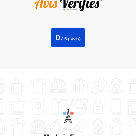
Bavoir bébé uni Monstre rose par justsayin
0
/
5
(
avis)