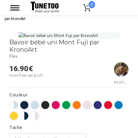
0
Accueil
Vêtement Enfant Bebe
Bavoirs
Bavoir bébé uni Mont Fuji
par KronoArt
Bavoir bébé uni Mont Fuji par
KronoArt
Flex
16.90
€
Hors frais de port
KronoArt
Couleur
Taille