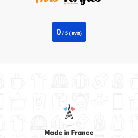
Bavoir bébé uni Mont Fuji par KronoArt
0
/
5
(
avis)
Made in France