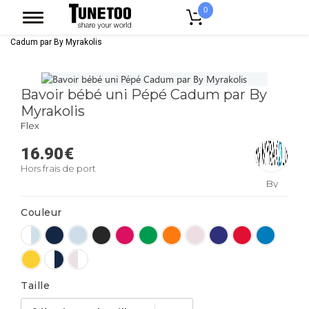
0
Accueil
Vêtement Enfant Bebe
Bavoirs
Bavoir bébé uni Pépé
Cadum par By Myrakolis
Bavoir bébé uni Pépé Cadum par By
Myrakolis
Flex
16.90
€
Hors frais de port
By
Myrakolis
Couleur
Taille