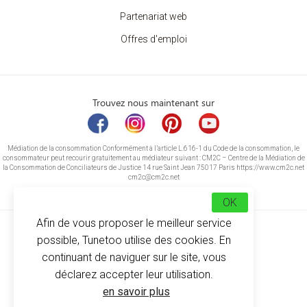
Partenariat web
Offres d'emploi
Trouvez nous maintenant sur
Médiation de la consommation Conformément à l’article L.616-1 du Code de la consommation, le
consommateur peut recourir gratuitement au médiateur suivant : CM2C – Centre de la Médiation de
la Consommation de Conciliateurs de Justice 14 rue Saint Jean 75017 Paris https://www.cm2c.net
cm2c@cm2c.net
OK
Afin de vous proposer le meilleur service
possible, Tunetoo utilise des cookies. En
continuant de naviguer sur le site, vous
déclarez accepter leur utilisation.
© Copyright 2026
-
Tunetoo
en savoir plus