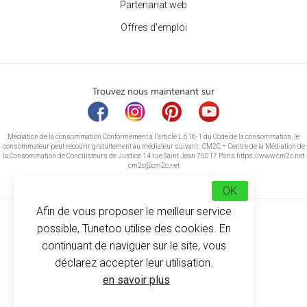
Partenariat web
Offres d'emploi
Trouvez nous maintenant sur
Médiation de la consommation Conformément à l’article L.616-1 du Code de la consommation, le
consommateur peut recourir gratuitement au médiateur suivant : CM2C – Centre de la Médiation de
la Consommation de Conciliateurs de Justice 14 rue Saint Jean 75017 Paris https://www.cm2c.net
cm2c@cm2c.net
OK
Afin de vous proposer le meilleur service
possible, Tunetoo utilise des cookies. En
continuant de naviguer sur le site, vous
déclarez accepter leur utilisation.
© Copyright 2026
-
Tunetoo
en savoir plus