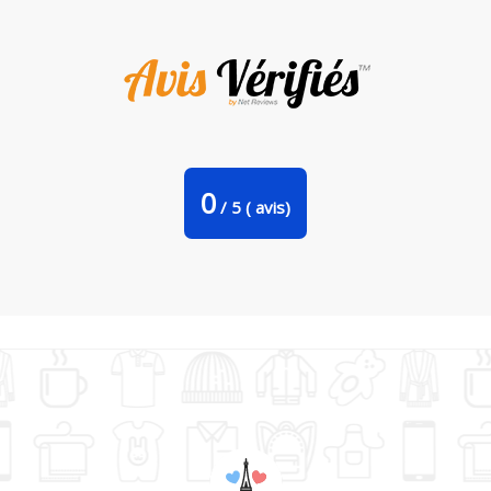
Bavoir bébé uni Super Témoin par Mademoiselle Polly
0
/
5
(
avis)