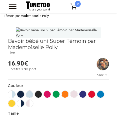
0
Accueil
Vêtement Enfant Bebe
Bavoirs
Bavoir bébé uni Super
Témoin par Mademoiselle Polly
Bavoir bébé uni Super Témoin par
Mademoiselle Polly
Flex
16.90
€
Hors frais de port
Mademoise
Polly
Couleur
Taille