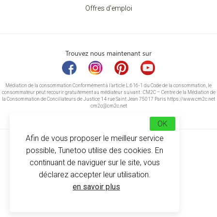
Offres d'emploi
Trouvez nous maintenant sur
Médiation de la consommation Conformément à l’article L.616-1 du Code de la consommation, le
consommateur peut recourir gratuitement au médiateur suivant : CM2C – Centre de la Médiation de
la Consommation de Conciliateurs de Justice 14 rue Saint Jean 75017 Paris https://www.cm2c.net
cm2c@cm2c.net
OK
Afin de vous proposer le meilleur service
possible, Tunetoo utilise des cookies. En
continuant de naviguer sur le site, vous
déclarez accepter leur utilisation.
© Copyright 2026
-
Tunetoo
en savoir plus