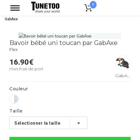
0
Accueil
Vêtement Enfant Bebe
Bavoirs
Bavoir bébé uni toucan par
GabAxe
Bavoir bébé uni toucan par GabAxe
Flex
16.90
€
Hors frais de port
GabAxe
Couleur
Taille