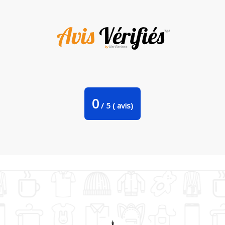
Bavoir bébé uni Un astronaute sur un croissant de Lune
par KronoArt
0
/
5
(
avis)