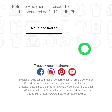
Notre service client est disponible du
Lundi au Vendredi de 9h-12h | 14h-17h.
Nous contacter
Trouvez nous maintenant sur
Médiation de la consommation Conformément à l’article L.616-1 du
Code de la consommation, le consommateur peut recourir
gratuitement au médiateur suivant : CM2C – Centre de la Médiation
de la Consommation de Conciliateurs de Justice 14 rue Saint Jean
75017 Paris https://www.cm2c.net cm2c@cm2c.net