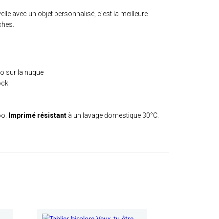
le avec un objet personnalisé, c’est la meilleure
ches.
ro sur la nuque
ock
oo.
Imprimé résistant
à un lavage domestique 30°C.