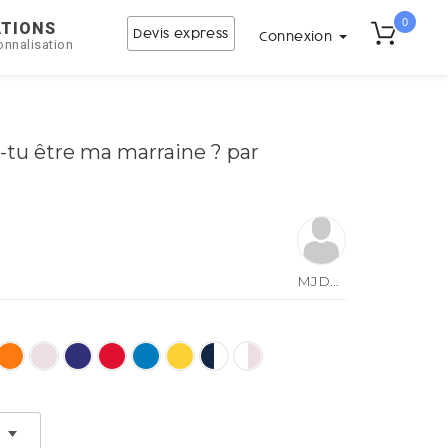
0
ATIONS
Devis express
Connexion
onnalisation
-tu être ma marraine ? par
MJDesign