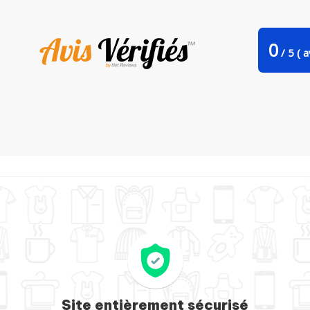
0
/
5
(
av
ir bébé uni Veux-tu être ma marraine ? par MJDesign
Site entièrement sécurisé