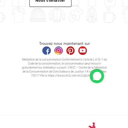
Nous contacter
Trouvez nous maintenant sur
Médiation de la consommation Conformément à l’article L.616-1 du
Code de la consommation, le consommateur peut recourir
gratuitement au médiateur suivant : CM2C – Centre de la Médiation
de la Consommation de Conciliateurs de Justice 14 rue Saint Jean
75017 Paris https://www.cm2c.net cm2c@cm2c.net