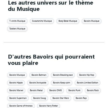
Les autres univers sur le thème
du Musique
T-shirts Musique
Sweatshirts Musique
Body Bébé Musique
Bavoirs Musique
Tabliers Musique
D'autres Bavoirs qui pourraient
vous plaire
Bavoirs Musique
Bavoirs Batman
Bavoirs Breaking bad
Bavoirs Hip Hop
Bavoirs Hippie
Bavoirs Incroyable
Bavoirs Keep calm
Bavoirs Limited Edition
Bavoirs Marvel
Bavoirs Metal
Bavoirs OMG
Bavoirs Punk
Bavoirs Rock
Bavoirs Superman
Bavoirs Swag
Bavoirs Star Wars
Bavoirs Rap
Bavoirs Game of thrones
Bavoirs Harry Potter