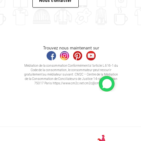
Nous contacter
Trouvez nous maintenant sur
Médiation de la consommation Conformément à l’article L.616-1 du
Code de la consommation, le consommateur peut recourir
gratuitement au médiateur suivant : CM2C – Centre de la Médiation
de la Consommation de Conciliateurs de Justice 14 rue Saint Jean
75017 Paris https://www.cm2c.net cm2c@cm2c.net