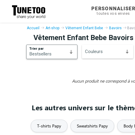
PERSONNALISE
toutes vos envies
Accueil
Art-shop
Vêtement Enfant Bebe
Bavoirs
Bavo
Vêtement Enfant Bebe Bavoirs
Trier par
Couleurs
Bestsellers
Bestsellers
Nouveautés
Aucun produit ne correspond à vos 
Les autres univers sur le thè
T-shirts Papy
Sweatshirts Papy
Body 