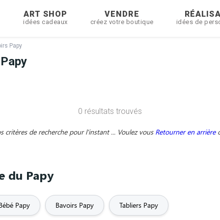
R
ART SHOP
VENDRE
RÉALIS
idées cadeaux
créez votre boutique
idées de pers
irs Papy
 Papy
0 résultats trouvés
critères de recherche pour l'instant ... Voulez vous
Retourner en arrière
me du Papy
Bébé Papy
Bavoirs Papy
Tabliers Papy