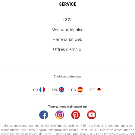
Body Bébé Manches Courtes
SERVICE
à partir de 5.50 €
CGV
Mentions légales
Partenariat web
Offres d'emploi
Choisissez votre pays
FR
EN
ES
DE
Trouvez nous maintenant sur
Médiation de la consommation Conformément à l’article L.616-1 du Code de la consommation, le
consommateur peut recourir gratuitement au médiateur suivant : CM2C – Centre de la Médiation de
la Consommation de Conciliateurs de Justice 14 rue Saint Jean 75017 Paris https://www.cm2c.net