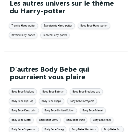
Les autres univers sur le thème
du Harry-potter
T-shirts Harry-potter
Sweatshirts Harry-potter
Body Bébé Harry-potter
Bavoirs Harry-potter
Tabliers Harry-potter
D'autres Body Bebe qui
pourraient vous plaire
Body Bebe Musique
Body Bebe Batman
Body Bebe Breaking bad
Body Bebe Hip Hop
Body Bebe Hippie
Body Bebe Incroyable
Body Bebe Keep calm
Body Bebe Limited Edition
Body Bebe Marvel
Body Bebe Metal
Body Bebe OMG
Body Bebe Punk
Body Bebe Rock
Body Bebe Superman
Body Bebe Swag
Body Bebe Star Wars
Body Bebe Rap