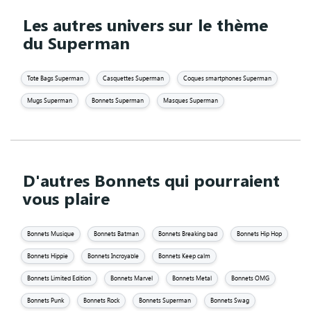
Les autres univers sur le thème
du Superman
Tote Bags Superman
Casquettes Superman
Coques smartphones Superman
Mugs Superman
Bonnets Superman
Masques Superman
D'autres Bonnets qui pourraient
vous plaire
Bonnets Musique
Bonnets Batman
Bonnets Breaking bad
Bonnets Hip Hop
Bonnets Hippie
Bonnets Incroyable
Bonnets Keep calm
Bonnets Limited Edition
Bonnets Marvel
Bonnets Metal
Bonnets OMG
Bonnets Punk
Bonnets Rock
Bonnets Superman
Bonnets Swag