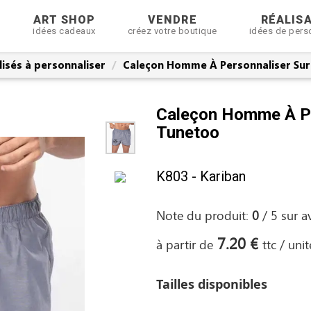
R
ART SHOP
VENDRE
RÉALIS
idées cadeaux
créez votre boutique
idées de pers
isés à personnaliser
Caleçon Homme À Personnaliser Su
Caleçon Homme À Pe
Tunetoo
K803 - Kariban
Note du produit:
0
/
5
sur
a
7.20 €
à partir de
ttc / unit
Tailles disponibles