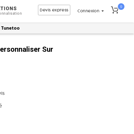
0
ATIONS
Devis express
Connexion
onnalisation
r Tunetoo
rsonnaliser Sur
vis
é