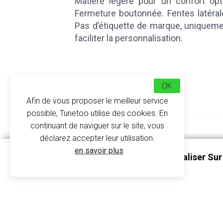
Matière légère pour un confort opti
Fermeture boutonnée. Fentes latérales
Pas d’étiquette de marque, uniqueme
faciliter la personnalisation.
OK
Afin de vous proposer le meilleur service
possible, Tunetoo utilise des cookies. En
continuant de naviguer sur le site, vous
déclarez accepter leur utilisation.
Tableaux de tailles
en savoir plus
Caleçon Homme À Personnaliser Sur
K803 - Kariban
Avis clients
À propos