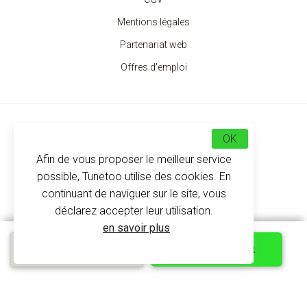
Mentions légales
Partenariat web
Offres d'emploi
Choisissez votre pays
OK
Afin de vous proposer le meilleur service
FR
EN
ES
DE
possible, Tunetoo utilise des cookies. En
continuant de naviguer sur le site, vous
Trouvez nous maintenant sur
déclarez accepter leur utilisation.
en savoir plus
Médiation de la consommation Conformément à l’article L.616-1 du Code de la consommation, le
Devis express
PERSONNALISER
consommateur peut recourir gratuitement au médiateur suivant : CM2C – Centre de la Médiation de
la Consommation de Conciliateurs de Justice 14 rue Saint Jean 75017 Paris https://www.cm2c.net
cm2c@cm2c.net