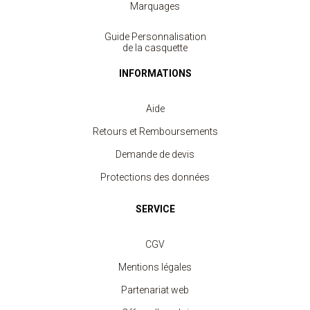
Marquages
Guide Personnalisation
de la casquette
INFORMATIONS
Aide
Retours et Remboursements
Demande de devis
Protections des données
SERVICE
CGV
Casquette Trucker 5 panneaux
Mentions légales
à partir de 2.80 €
Partenariat web