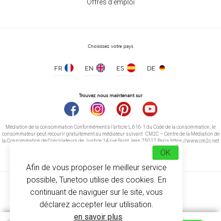
Offres d'emploi
Choisissez votre pays
FR
EN
ES
DE
Trouvez nous maintenant sur
Médiation de la consommation Conformément à l’article L.616-1 du Code de la consommation, le
consommateur peut recourir gratuitement au médiateur suivant : CM2C – Centre de la Médiation de
la Consommation de Conciliateurs de Justice 14 rue Saint Jean 75017 Paris https://www.cm2c.net
cm2c@cm2c.net
OK
Afin de vous proposer le meilleur service
possible, Tunetoo utilise des cookies. En
continuant de naviguer sur le site, vous
déclarez accepter leur utilisation.
en savoir plus
© Copyright 2026
-
Tunetoo