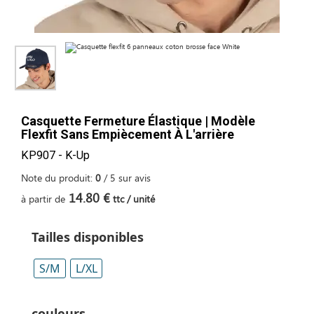
Casquette Fermeture Élastique | Modèle
Flexfit Sans Empiècement À L'arrière
KP907 - K-Up
Note du produit:
0
/
5
sur
avis
14.80 €
à partir de
ttc / unité
Tailles disponibles
S/M
L/XL
couleurs