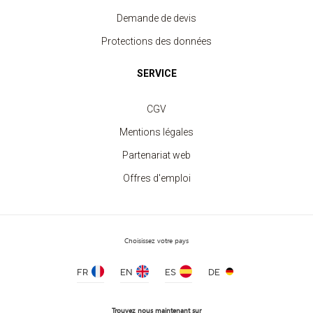
Demande de devis
Protections des données
SERVICE
Casquette Trucker 5 panneaux
à partir de 2.80 €
CGV
Mentions légales
Partenariat web
Offres d'emploi
Choisissez votre pays
FR
EN
ES
DE
Trouvez nous maintenant sur