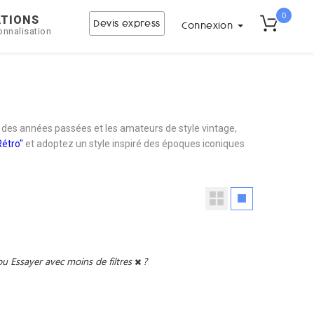
0
ATIONS
Devis express
Connexion
onnalisation
s des années passées et les amateurs de style vintage,
Rétro"
et adoptez un style inspiré des époques iconiques
ou
Essayer avec moins de filtres
?