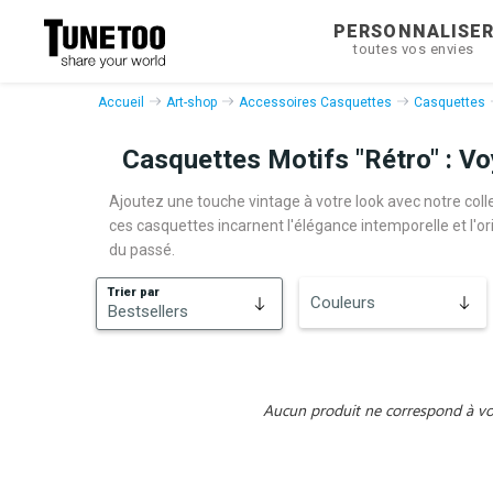
PERSONNALISE
toutes vos envies
Accueil
Art-shop
Accessoires Casquettes
Casquettes
Casquettes Motifs "Rétro" : V
Ajoutez une touche vintage à votre look avec notre coll
ces casquettes incarnent l'élégance intemporelle et l'o
du passé.
Trier par
Couleurs
Bestsellers
Bestsellers
Nouveautés
Aucun produit ne correspond à vos 