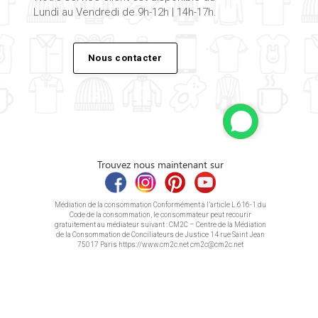
Lundi au Vendredi de 9h-12h | 14h-17h.
Nous contacter
Trouvez nous maintenant sur
Médiation de la consommation Conformément à l’article L.616-1 du
Code de la consommation, le consommateur peut recourir
gratuitement au médiateur suivant : CM2C – Centre de la Médiation
de la Consommation de Conciliateurs de Justice 14 rue Saint Jean
75017 Paris https://www.cm2c.net cm2c@cm2c.net