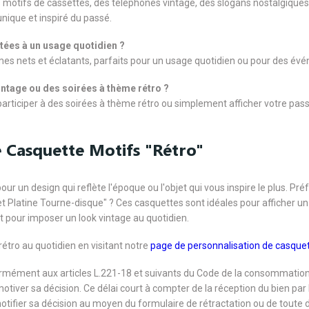
 motifs de cassettes, des téléphones vintage, des slogans nostalgiques
nique et inspiré du passé.
tées à un usage quotidien ?
es nets et éclatants, parfaits pour un usage quotidien ou pour des év
intage ou des soirées à thème rétro ?
 participer à des soirées à thème rétro ou simplement afficher votre pass
e Casquette Motifs "Rétro"
pour un design qui reflète l'époque ou l'objet qui vous inspire le plus
et Platine Tourne-disque" ? Ces casquettes sont idéales pour afficher un
 pour imposer un look vintage au quotidien.
rétro au quotidien en visitant notre
page de personnalisation de casque
formément aux articles L.221-18 et suivants du Code de la consommation
 motiver sa décision. Ce délai court à compter de la réception du bien pa
notifier sa décision au moyen du formulaire de rétractation ou de toute