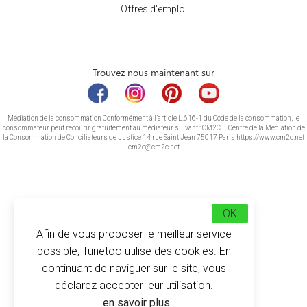
Offres d'emploi
Trouvez nous maintenant sur
Médiation de la consommation Conformément à l’article L.616-1 du Code de la consommation, le
consommateur peut recourir gratuitement au médiateur suivant : CM2C – Centre de la Médiation de
la Consommation de Conciliateurs de Justice 14 rue Saint Jean 75017 Paris https://www.cm2c.net
cm2c@cm2c.net
OK
Afin de vous proposer le meilleur service
possible, Tunetoo utilise des cookies. En
continuant de naviguer sur le site, vous
déclarez accepter leur utilisation.
© Copyright 2026
-
Tunetoo
en savoir plus