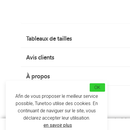
Tableaux de tailles
Avis clients
À propos
OK
Afin de vous proposer le meilleur service
possible, Tunetoo utilise des cookies. En
continuant de naviguer sur le site, vous
déclarez accepter leur utilisation.
En attendant qu’on puisse vous greffer votre Iphone
en savoir plus
C’est pour cela que Tunetoo pense à tout et à vo
Coque 3D Iphone 6