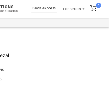
0
ATIONS
Devis express
Connexion
onnalisation
ezal
vis
é