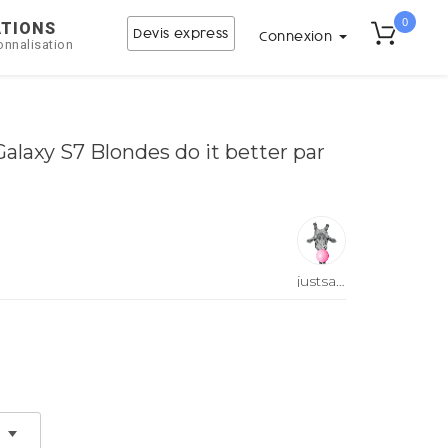
0
ATIONS
Devis express
Connexion
onnalisation
laxy S7 Blondes do it better par
justsayin