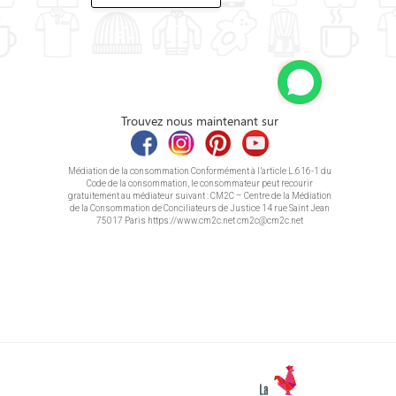
Trouvez nous maintenant sur
Médiation de la consommation Conformément à l’article L.616-1 du
Code de la consommation, le consommateur peut recourir
gratuitement au médiateur suivant : CM2C – Centre de la Médiation
de la Consommation de Conciliateurs de Justice 14 rue Saint Jean
75017 Paris https://www.cm2c.net cm2c@cm2c.net