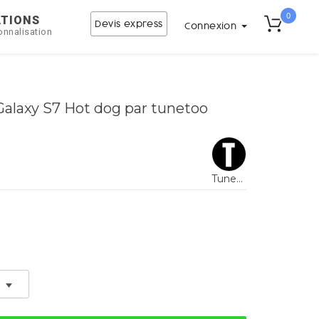
0
ATIONS
Devis express
Connexion
onnalisation
laxy S7 Hot dog par tunetoo
Tunetoo