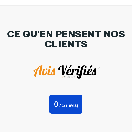
CE QU'EN PENSENT NOS
CLIENTS
Coque 3D Samsung Galaxy S7 La cerise par tunetoo
0
/
5
(
avis)