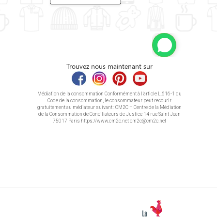
Trouvez nous maintenant sur
Médiation de la consommation Conformément à l’article L.616-1 du
Code de la consommation, le consommateur peut recourir
gratuitement au médiateur suivant : CM2C – Centre de la Médiation
de la Consommation de Conciliateurs de Justice 14 rue Saint Jean
75017 Paris https://www.cm2c.net cm2c@cm2c.net