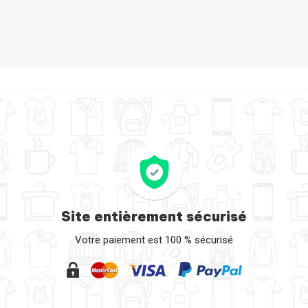
D Samsung Galaxy S7 Mamie 01 par Freeyourshirt.com
Site entièrement sécurisé
Votre paiement est 100 % sécurisé