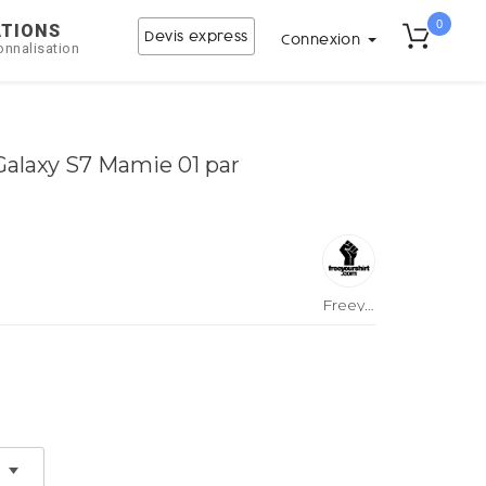
0
ATIONS
Devis express
Connexion
onnalisation
alaxy S7 Mamie 01 par
Freeyourshirt.com