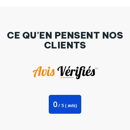
CE QU'EN PENSENT NOS
CLIENTS
Coque 3D Samsung Galaxy S7 Miss Sushis par Nana
0
/
5
(
avis)