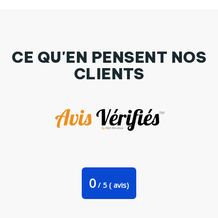
CE QU'EN PENSENT NOS
CLIENTS
Coque 3D Samsung Galaxy S7 T'as pas un 3310 ? par
tunetoo
0
/
5
(
avis)