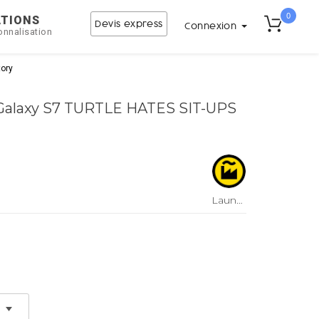
0
ATIONS
Devis express
Connexion
onnalisation
ory
alaxy S7 TURTLE HATES SIT-UPS
LaundryFactory