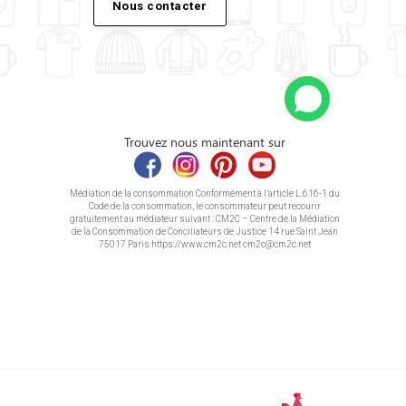
Nous contacter
Trouvez nous maintenant sur
Médiation de la consommation Conformément à l’article L.616-1 du
Code de la consommation, le consommateur peut recourir
gratuitement au médiateur suivant : CM2C – Centre de la Médiation
de la Consommation de Conciliateurs de Justice 14 rue Saint Jean
75017 Paris https://www.cm2c.net cm2c@cm2c.net