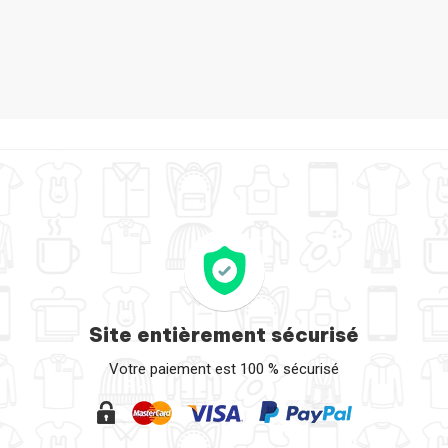
sung Galaxy S7 TURTLE HATES SIT-UPS par LaundryFactory
Site entièrement sécurisé
Votre paiement est 100 % sécurisé