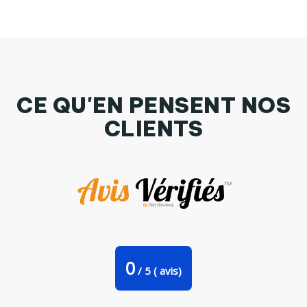
CE QU'EN PENSENT NOS
CLIENTS
COQUE Iphone 6+ | Sushis like de Nana
0
/
5
(
avis)