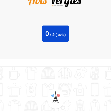
COQUE Iphone 6+ | WORK IS FOR PEOPLE WHO CANT RUN
de LaundryFactory
0
/
5
(
avis)