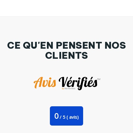
CE QU'EN PENSENT NOS
CLIENTS
Coque iPhone 6 Crown par VanLeg
0
/
5
(
avis)