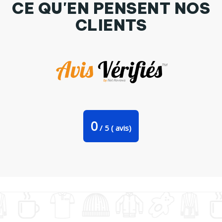
CE QU'EN PENSENT NOS
CLIENTS
Coque iPhone 6 love par DesignMe
0
/
5
(
avis)