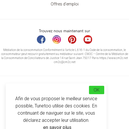
Offres d'emploi
Trouvez nous maintenant sur
Médiation de la consommation Conformément à l’article L.616-1 du Code de la consommation, le
consommateur peut recourir gratuitement au médiateur suivant : CM2C – Centre de la Médiation de
la Consommation de Conciliateurs de Justice 14 rue Saint Jean 75017 Paris https://www.cm2c.net
cm2c@cm2c.net
OK
Afin de vous proposer le meilleur service
possible, Tunetoo utilise des cookies. En
continuant de naviguer sur le site, vous
déclarez accepter leur utilisation.
© Copyright 2026
-
Tunetoo
en savoir plus