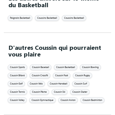
du Basketball
Peignoirs Basketball
Coussins Basketball
Coussins Basketball
D'autres Coussin qui pourraient
vous plaire
Coussin Sports
Coussin Baseball
Coussin Basketball
Coussin Bowling
Coussin Billard
Coussin Crossfit
Coussin Foot
Coussin Rugby
Coussin Golf
Coussin Vélo
Coussin Handball
Coussin Surf
Coussin Tennis
Coussin Pêche
Coussin Ski
Coussin Skater
Coussin Volley
Coussin Gymnastique
Coussin Aviron
Coussin Badminton