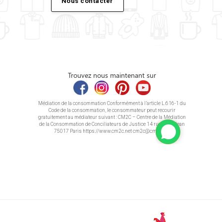
Nous contacter
Trouvez nous maintenant sur
Médiation de la consommation Conformément à l’article L.616-1 du
Code de la consommation, le consommateur peut recourir
gratuitement au médiateur suivant : CM2C – Centre de la Médiation
de la Consommation de Conciliateurs de Justice 14 rue Saint Jean
75017 Paris https://www.cm2c.net cm2c@cm2c.net