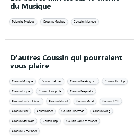
du Musique
Peignoirs Musique
Coussins Musique
Coussins Musique
D'autres Coussin qui pourraient
vous plaire
Coussin Musique
Coussin Batman
Coussin Breaking bad
Coussin Hip Hop
Coussin Hippie
Coussin Incroyable
Coussin Keep calm
Coussin Limited Edition
Coussin Marvel
Coussin Metal
Coussin OMG
Coussin Punk
Coussin Rock
Coussin Superman
Coussin Swag
Coussin Star Wars
Coussin Rap
Coussin Game of thrones
Coussin Harry Potter