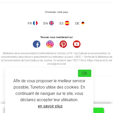
Choisissez votre pays
FR
EN
ES
DE
Trouvez nous maintenant sur
Médiation de la consommation Conformément à l’article L.616-1 du Code de la consommation, le
consommateur peut recourir gratuitement au médiateur suivant : CM2C – Centre de la Médiation de
la Consommation de Conciliateurs de Justice 14 rue Saint Jean 75017 Paris https://www.cm2c.net
cm2c@cm2c.net
OK
Afin de vous proposer le meilleur service
possible, Tunetoo utilise des cookies. En
continuant de naviguer sur le site, vous
déclarez accepter leur utilisation.
© Copyright 2026
-
Tunetoo
en savoir plus