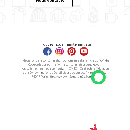
Nous contacter
Trouvez nous maintenant sur
Médiation de la consommation Conformément à l’article L.616-1 du
Code de la consommation, le consommateur peut recourir
gratuitement au médiateur suivant : CM2C – Centre de la Médiation
de la Consommation de Conciliateurs de Justice 14 rue Saint Jean
75017 Paris https://www.cm2c.net cm2c@cm2c.net