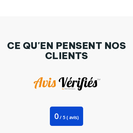
CE QU'EN PENSENT NOS
CLIENTS
Débardeur Homme Kylie is my sister Par tunetoo
0
/
5
(
avis)