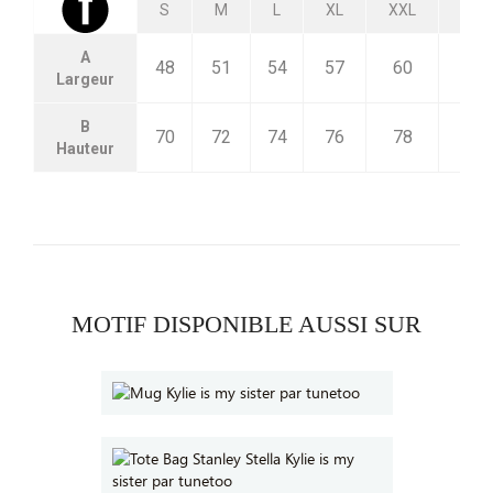
S
M
L
XL
XXL
3XL
A
48
51
54
57
60
63
Largeur
B
70
72
74
76
78
80
Hauteur
MOTIF DISPONIBLE AUSSI SUR