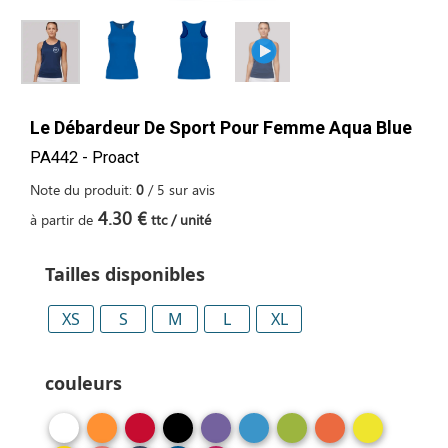
Le Débardeur De Sport Pour Femme Aqua Blue
PA442 - Proact
Note du produit:
0
/
5
sur
avis
4.30 €
à partir de
ttc / unité
Tailles disponibles
XS
S
M
L
XL
couleurs