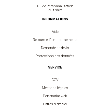
Guide Personnalisation
du t-shirt
INFORMATIONS
Aide
Retours et Remboursements
Demande de devis
Protections des données
SERVICE
CGV
Mentions légales
T-shirt Col V Femme 180 gr
à partir de 6.20 €
Partenariat web
Offres d'emploi