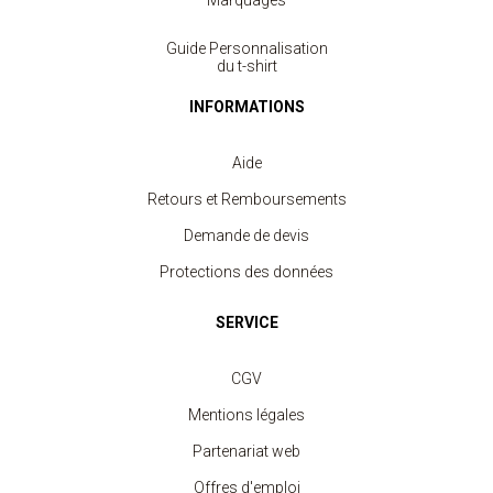
Marquages
Guide Personnalisation
du t-shirt
INFORMATIONS
Aide
Retours et Remboursements
Demande de devis
Protections des données
SERVICE
CGV
Mentions légales
T-shirt Col V Femme 180 gr
Partenariat web
à partir de 6.20 €
Offres d'emploi