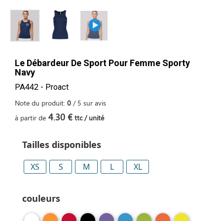
Le Débardeur De Sport Pour Femme Sporty
Navy
PA442 - Proact
Note du produit:
0
/
5
sur
avis
4.30 €
à partir de
ttc / unité
Tailles disponibles
XS
S
M
L
XL
couleurs