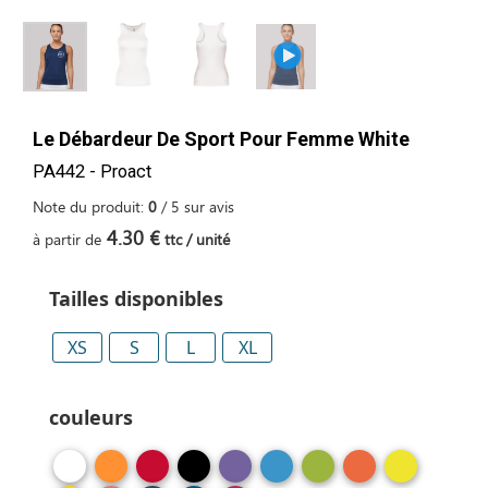
Le Débardeur De Sport Pour Femme White
PA442 - Proact
Note du produit:
0
/
5
sur
avis
4.30 €
à partir de
ttc / unité
Tailles disponibles
XS
S
L
XL
couleurs