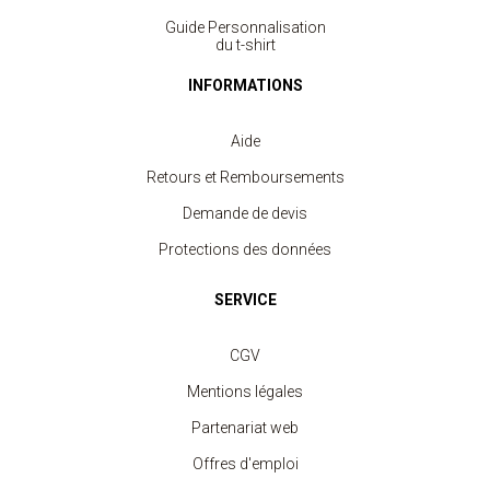
Guide Personnalisation
du t-shirt
INFORMATIONS
Aide
Retours et Remboursements
Demande de devis
Protections des données
SERVICE
CGV
Mentions légales
T-shirt Col V Femme 180 gr
à partir de 6.20 €
Partenariat web
Offres d'emploi