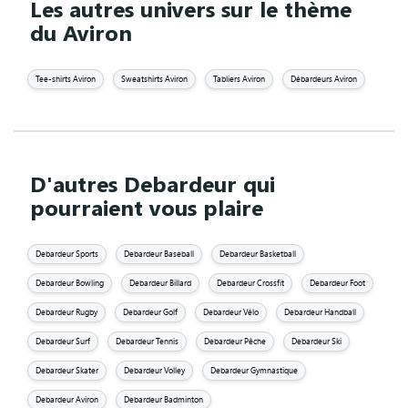
Les autres univers sur le thème
du Aviron
Tee-shirts Aviron
Sweatshirts Aviron
Tabliers Aviron
Débardeurs Aviron
D'autres Debardeur qui
pourraient vous plaire
Debardeur Sports
Debardeur Baseball
Debardeur Basketball
Debardeur Bowling
Debardeur Billard
Debardeur Crossfit
Debardeur Foot
Debardeur Rugby
Debardeur Golf
Debardeur Vélo
Debardeur Handball
Debardeur Surf
Debardeur Tennis
Debardeur Pêche
Debardeur Ski
Debardeur Skater
Debardeur Volley
Debardeur Gymnastique
Debardeur Aviron
Debardeur Badminton